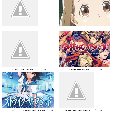
جميع حلقات انمي Sora yori mo Tooi
جميع حلقات انمي Ansatsu Kyoushitsu
Bashoمترجم+مشاهدة مباشرة
2nd Season الموسم الثاني مترجمة
جميع حلقات انمي Koutetsujou no
جميع حلقات انمي Kiseijuu: Sei no
Kabaneri مترجم
Kakuritsu مترجمة
جميع حلقات أنمي Shoukoku no Altair
حلقات Strike the Blood II موسم ثاني
مترجمة
+اوفا مترجم اونلاين