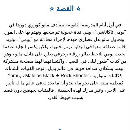
⭐
القصة ⭐
في أول أيام المدرسة الثانوية ، يصادف ماتو كوروي دورها في
"يومي تاكاناشي" ، وهي فتاة خجولة تم سحبها وتهتم بها على الفور.
وتحاول ماتو بذل قصارى جهدها لإجراء محادثة مع "يومي" ، وتريد
إقامة صداقة معها.
في البداية ، يتم تجنبها ، ولكن يكسر الجليد عندما
يحدث يومي تلاحظ طائر زرقاء زخرفي يعلق على هاتف ماتو ، وهو
من كتاب "طيور ليلى في اللعب".
واكتشافهما لهما مصلحة مشتركة
، وهما يشكلان صداقة قوية.
في عالم بديل ، توجد الفتيات الشابات
ككائنات متوازية ، Mato as Black ★ Rock Shooter ، و Yomi
كمعلمة ميتة.
على نحو ما ، يبدو أن ما يحدث في عالم ما له تأثير
على الآخر ، وغير مدرك لهذه الحقيقة ، فالفتيات يجهضن دون قصد
بسبب خيوط القدر.