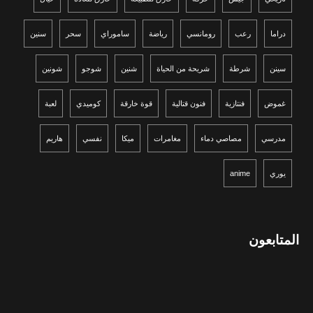
دراما
رعب
رومانسي
رياضة
ساموراي
سحر
سنين
سينن
شرطة
شريحة من الحياة
شنين
شوجو
شونين
غموض
فنتازية
فنون قتالية
قوة خارقة
كوميدي
لعبة
مدرسي
مصاصي دماء
مغامرات
ميكا
نفسي
هاريم
يوري
anime
المتابعون