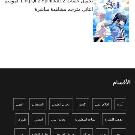
تحميل حلقات Ling Qi 2 Spiritpact 2 الموسم
الثاني مترجم مشاهدة مباشرة
الأقسام
أثارة
افلام أنمي
اكشن
الخيال العلمي
الشيطان
العمل
القصة المثيرة
انميات اسطورية
اوفات انمي
ايتشي
بلوري
تاريخي
جيش
حركة
خارق للطبيعة
خارق للعادة
خيال