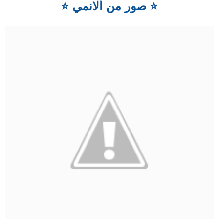
⭐
صور من ألانمي
⭐