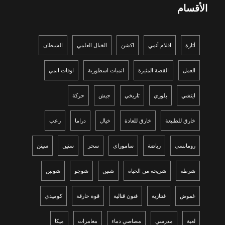
الأقسام
أثارة
افلام أنمي
اكشن
الخيال العلمي
الشيطان
العمل
القصة المثيرة
انميات اسطورية
اوفات انمي
ايتشي
بلوري
تاريخي
جيش
حركة
خارق للطبيعة
خارق للعادة
خيال
دراما
رعب
رومانسي
رياضة
ساموراي
سحر
سنين
سينن
شرطة
شريحة من الحياة
شنين
شوجو
شونين
غموض
فنتازية
فنون قتالية
قوة خارقة
كوميدي
لعبة
مدرسي
مصاصي دماء
مغامرات
ميكا