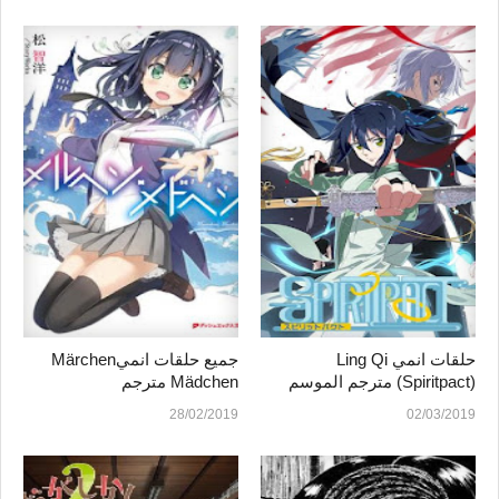
حلقات انمي Ling Qi
جميع حلقات انميMärchen
(Spiritpact) مترجم الموسم
Mädchen مترجم
الاول
تحميل+مشاهدة اونلاين
28/02/2019
02/03/2019